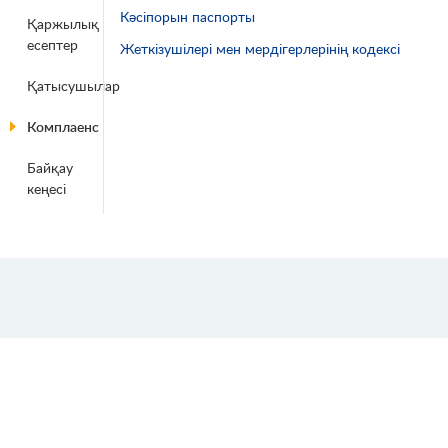
Кәсіпорын паспорты
Қаржылық
есептер
Жеткізушілері мен мердігерлерінің кодексі
Қатысушылар
Комплаенс
Байқау
кеңесі