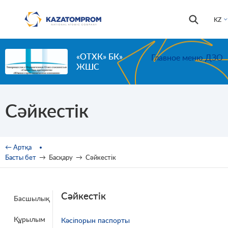
Skip to main content
Іздестір
Іздестіру
KZ
формас
«ОТХК» БК»
Главное меню ДЗО
ЖШС
Сәйкестік
You are here
← Артқа
Басты бет
→
Басқару
→
Сәйкестік
Сәйкестік
Басшылық
Құрылым
Кәсіпорын паспорты